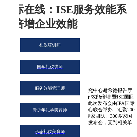
国际在线：ISE服务效能系
统倍增企业效能
礼仪培训师
2015-03-12
国学礼仪讲师
时间：2015年1月28日
地点：上海复旦大学美国研究中心
服务效能管理师
2015年1月28日，在上海复旦大学美国研究中心谢希德报告厅
成功召开“文化精髓 兴国∕企之魂礼仪先行 效能倍增 暨ISE国际
服务效能提升孵化系统“中国区发布会。此次发布会由IPA国际
认证协会，ISE国际服务效能提升培训中心联合举办，汇聚200
青少年礼学美育师
位国际国内认证的优秀服务效能督导师专家团队、300多家国
内知名企业，业界精英逾500人参加此次发布会，受到相关单
位的广泛认可以及企业精英的高度认可。
形态礼仪美育师