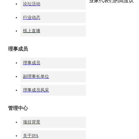
练、检”的模式，现场掌声雷动，得到企业家代表们的高度认
论坛活动
可!
行业动态
线上直播
理事成员
理事成员
副理事长单位
理事成员风采
(上图为：ISE国际服务效能提升专家讲师团队集体合影)
管理中心
同时本次发布会也对2014年度做了总结以及颁奖仪式，对ISE
效能倍增优质企业以及优秀IPA讲师们作出了嘉奖和授牌仪
项目背景
式。对中国区的1255位国际认证注册高级礼仪讲师中评选出
了“年度十佳国礼文化师”“年度礼仪形象亲善大使” “年度杰出
关于IPA
礼仪教育贡献奖”“年度优秀金牌礼仪讲师”“年度优雅行为仪态