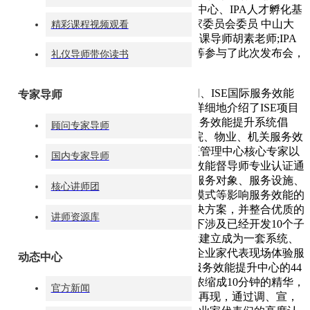
席技术官郭品禾先生;兰州理工大学就业中心、IPA人才孵化基
地主任李竹梅女士;IPA国际注册礼仪专家委员会委员 中山大
精彩课程视频观看
学、浙江大学MBA/EMBA总裁班国学授课导师胡素老师;IPA
国际注册礼仪考评委员会委员李颐女士等参与了此次发布会，
礼仪导师带你读书
并作了精彩的发言。
在发布会上，IPA国际认证协会高级顾问、ISE国际服务效能
专家导师
提升首席技术官郭品禾先生，图文并茂详细地介绍了ISE项目
的服务模式与科学研发体系。ISE国际服务效能提升系统倡
顾问专家导师
导“成果即是效能”的观点，以银行、医院、物业、机关服务效
能提升为主要研究方向，以IPA师资认证管理中心核心专家以
国内专家导师
及华夏礼仪品牌为依托，拥有国际服务效能督导师专业认证通
过的44位专家团队，通过对行业性质、服务对象、服务设施、
核心讲师团
服务管理、服务执行、服务流程、服务模式等影响服务效能的
因素展开深入研究，不断的提出新的解决方案，并整合优质的
讲师资源库
资源进行服务效能落地系统的研发，旗下涉及已经开发10个子
品牌课程，300多个工具模型将服务效能建立成为一套系统、
可落地、见成效的体系。为了让到场的企业家代表现场体验服
动态中心
务效能进企业的执行理念，由ISE 国际服务效能提升中心的44
位金牌效能督导师共同将以往成功经验浓缩成10分钟的精华，
官方新闻
为在座所有来宾“效能提升真实场景模拟再现，通过调、宣，