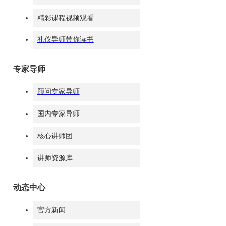
CONTACT US 联系我们
精彩课程视频观看
尊享三大豪礼 在线定制专属礼仪方案
礼仪导师带你读书
专家导师
顾问专家导师
国内专家导师
核心讲师团
讲师资源库
总部地址：上海杨浦区黄兴路2218号·合生国际中心·19层 总部
Copyright @2005 - 2020 华夏盛德科技发展(上海)有限公司
动态中心
沪ICP备17018568号-10 All Rights Reserved
官方新闻
提交