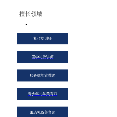
擅长领域
顾问专家导师
国内专家导师
核心
今日全国培训需求
个人成长
礼仪培训师
国学礼仪讲师
家风家教
服务效能管理师
女性健康
性别
青少年礼学美育师
男
女
形态礼仪美育师