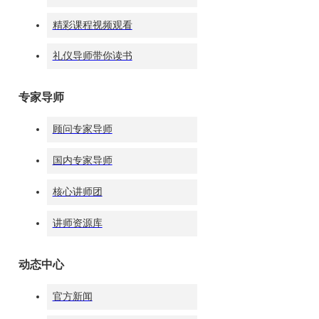
业能力教学品
精彩课程视频观看
控组组长
礼仪导师带你读书
专家导师
顾问专家导师
国内专家导师
陈霁润
大学生礼仪素
核心讲师团
养教学品控组
组长
讲师资源库
动态中心
官方新闻