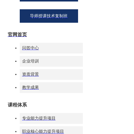
导师授课技术复制班
官网首页
张藤静
问答中心
ISE国际服务效
能首席导师
企业培训
资质背景
教学成果
课程体系
专业能力提升项目
张娟
礼仪培训师专
职业核心能力提升项目