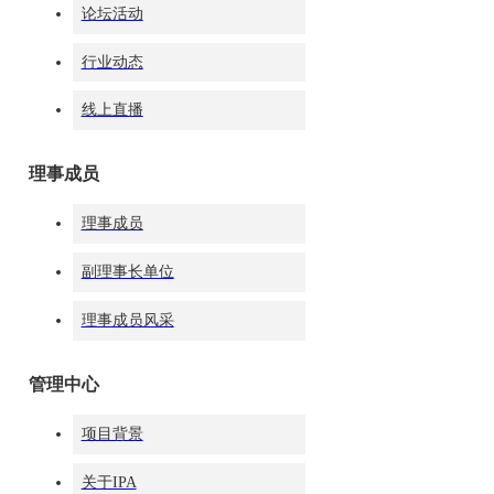
论坛活动
于雷
行业动态
礼学文化实践
线上直播
活动教学品控
组组长
理事成员
理事成员
副理事长单位
理事成员风采
李丽婷
管理中心
企业礼仪素养
培训教学品控
项目背景
组组长
关于IPA