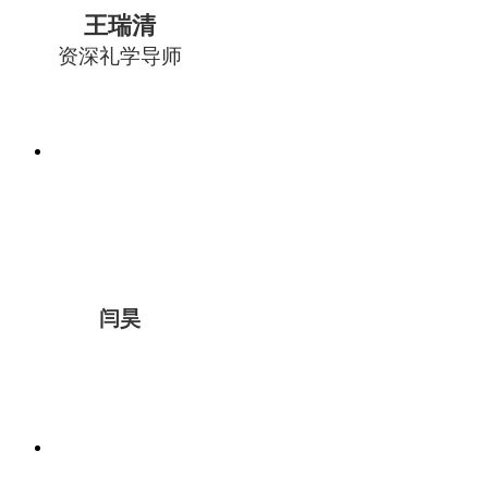
王瑞清
资深礼学导师
闫昊