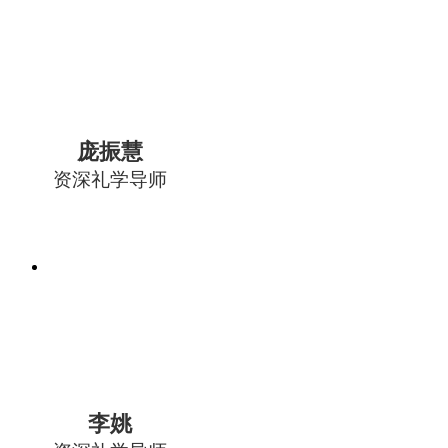
庞振慧
资深礼学导师
李姚