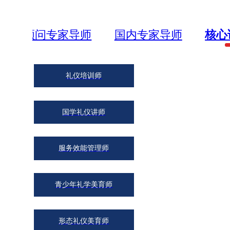
顾问专家导师
国内专家导师
核心
礼仪培训师
国学礼仪讲师
服务效能管理师
翟景怡
青少年礼学美
青少年礼学美育师
育教学品控组
组长
形态礼仪美育师