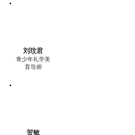
刘玟君
青少年礼学美
育导师
贺敏