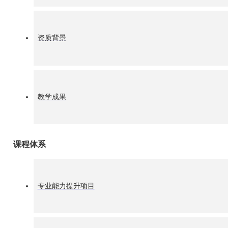
效能进企业的执行理念，由ISE 国际服务效能提升中心的44
检”的模式，现场掌声雷动，得到企业家代表们的高度认可!
资质背景
教学成果
课程体系
专业能力提升项目