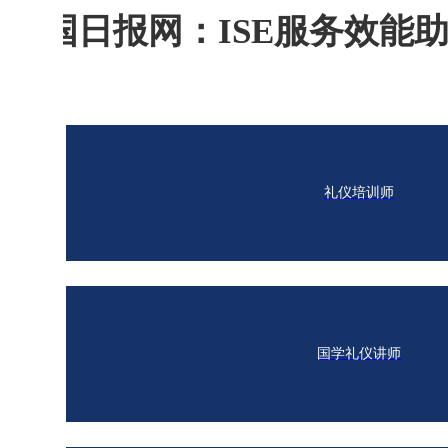
中国日报网：ISE服务效能
2015-03-12
时间：2015年1月28日
礼仪培训师
地点：上海复旦大学美国研究中心
2015年1月28日，在上海复旦大学美国研究中心谢希德报告厅成
协会、人力资源社会保障部中职协、中国战略型人才库管理中心
服务效能督导师专家团队、300多家国内知名企业，业界精英
国学礼仪讲师