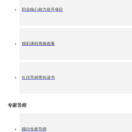
职业核心能力提升项目
精彩课程视频观看
礼仪导师带你读书
专家导师
(上图为：ISE国际服务效能提升专家讲师团队合影)
同时本次发布会也对2014年度做了总结以及颁奖仪式，对IS
顾问专家导师