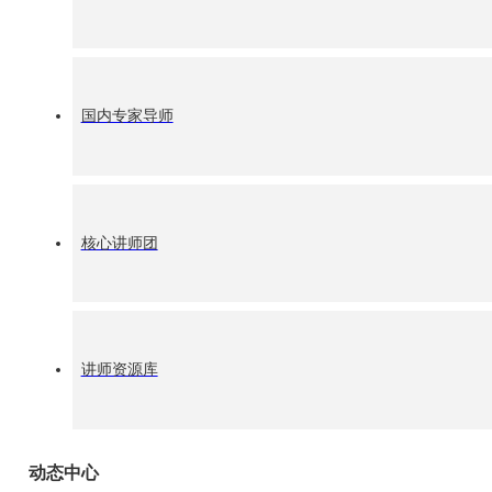
了“年度十佳国礼文化师”“年度礼仪形象亲善大使” “年度杰出
度典范人物奖”“年度最具实力贡献奖”“ISE服务效能推动成就奖”
能服务明星企业”“ISE合作联盟单位”共计11家企业进行了荣誉
国内专家导师
核心讲师团
讲师资源库
动态中心