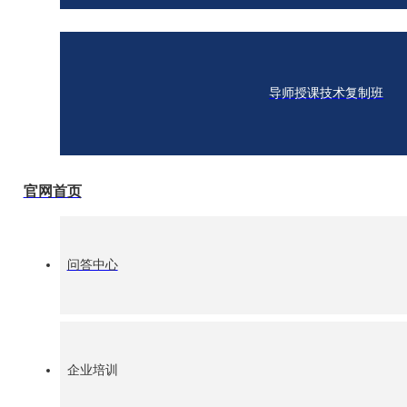
导师授课技术复制班
官网首页
问答中心
(上图为：IPA国际注册礼仪培训师认证中心中国区主任、ISE
在发布会上，IPA国际认证协会高级顾问、ISE国际服务效能
是效能”的观点，以银行、医院、物业、机关服务效能提升为主
企业培训
认证通过的44位专家团队，通过对行业性质、服务对象、服
的资源进行服务效能落地系统的研发，旗下涉及已经开发10个