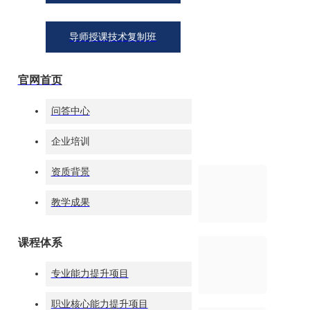
导师授课技术复制班
官网首页
CONTACT US 联系我们
问答中心
尊享三大豪礼 在线定制专属礼仪方案
企业培训
资质背景
教学成果
课程体系
专业能力提升项目
职业核心能力提升项目